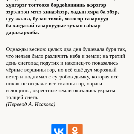
Все права защищены © 2024 Республиканская детско-
хүнгэрэг тогтоохо бордоhониинь жэрэгэр
юношеская библиотека.
При использовании материалов ссылка на burnom100.ru
зэрэлгээн мэтэ хиидэhээр, хадын хяра ба эбэр,
и авторов статей обязательна. Все права на книги, фото
и burnom100.ru принадлежат их авторам, публикация
гуу жалга, булан тохой, хотогор газарнууд
разрешена только с предварительного согласия
правообладателей.
ба хагдатай газарнуудые зузаан саhаар
даражархиба.
Контакты
Государственное автономное учреждение культуры
Однажды весною целых два дня бушевала буря так,
Республиканская детско-юношеская библиотека (ГАУК РБ
РДЮБ) 670 013, Республика Бурятия, г. Улан-Удэ,
что нельзя было различить неба и земли; на третий
ул. Ключевская, 23А
Директор: т. 41−87−97 | факс 43−39−80
день снегопад подутих и наконец-то показались
E-mail
info@baikalib.ru
чёрные вершины гор, но всё ещё дул морозный
Проект реализован в рамках гранта Комитета
по межнациональным отношениям и развитию гражданских
ветер и поднимал с сугробов дымку, которая всё
инициатив Администрации главы и Правительства РБ
никак не оседала: все склоны гор, овраги
Политика обработки персональных данных
и лощины, окрестные земли оказались укрыты
толщей снега.
(Перевод А. Исакова)
Сайт разработал