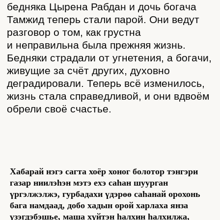
Читать подробнее
Следите за нами
О проекте
Произведения
Литература
Карта
Жанры
Около литературы
Хабарай нэгэ сагта хоёр хоног болотор тэнгэри
Писатели
Тесты
газар ниилэhэн мэтэ ехэ саhан шуурган
үргэлжэлжэ, гурбадахи үдэрөө саhанай орохонь
БУРЯТСКАЯ ЛИТЕРАТУРА
бага намдаад, добо хадын орой харлаха янза
100 ЛЕТ
НАЗАД
үзэгдэбэшье, маша хүйтэн hалхин hалхилжа,