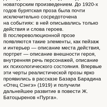
недостатков. Не случайно повесть
«Пурга» завершается картиной
послереволюционной жизни, где дети
главных героев уже не находятся
в классовом конфликте, как их родители,
а вместе строят новое общество.
Краткое содержание
Начало весны. Бушует снежная буря.
Семья бедняка Цырена — он сам, его
жена Дарима и дочь Должин — сидит без
еды. Наутро после бури они
обнаруживают, что умерла их последняя
лошадь.
Глава семейства отправляется просить
помощи к богачу Гэндэну. У того в доме
полностью противоположная картина: все
живут в достатке и сытости, скот его
хорошо накормлен. Не в ладах Гэндэн
только со своими детьми. Сын Гэндэна
Данзан — юный повеса,
пристрастившийся к картам.
Отец хотел бы его отучить от пагубной