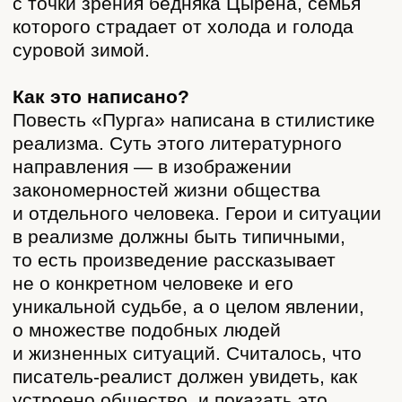
различные слои бурятского общества —
бедняк Цырен, лама Султим, богач
Гэндэн. У каждого из них — свой
жизненный мир, обусловленный
их общественным положением.
Отношения героев между собой
соответствуют представлениям
о классовом противостоянии: люди
высших классов — богач и лама — живут
за счёт бедняков, отдавая им лишь
ничтожную часть тех богатств, которыми
они обладают.
Для бурятской литературы «Пурга» была
новаторским произведением. До 1920-х
годов бурятская проза была почти
исключительно сосредоточена
на событиях: в ней описывались только
действия и слова героев.
В послереволюционной прозе
появляются такие элементы, как пейзаж
и интерьер — описание места действия,
портрет — описание внешности героя,
внутренняя речь персонажей, описание