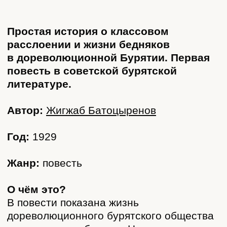
О чём это?
В повести показана жизнь
дореволюционного бурятского общества
с точки зрения бедняка Цырена, семья
которого страдает от холода и голода
суровой зимой.
Как это написано?
Повесть «Пурга» написана в стилистике
реализма. Суть этого литературного
направления — в изображении
закономерностей жизни общества
и отдельного человека. Герои и ситуации
в реализме должны быть типичными,
то есть произведение рассказывает
не о конкретном человеке и его
уникальной судьбе, а о целом явлении,
о множестве подобных людей
и жизненных ситуаций. Считалось, что
писатель-реалист должен увидеть, как
устроено общество, и показать это
в своём произведении. Поэтому
в повести Ж. Батоцыренова
присутствуют герои, представляющие