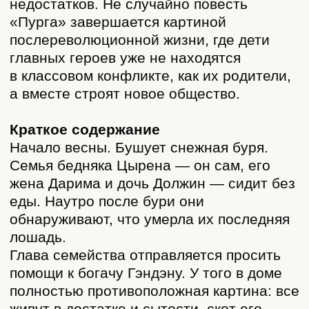
трудятся в поле, используя современные
машины. Сын богача Гэндэна Данзан
работает вместе с другими людьми. Сын
бедняка Цырена Рабдан и дочь богача
Тамжид теперь стали парой. Они ведут
разговор о том, как грустна
и неправильна была прежняя жизнь.
Бедняки страдали от угнетения, а богачи,
живущие за счёт других, духовно
деградировали. Теперь всё изменилось,
жизнь стала справедливой, и они вдвоём
обрели своё счастье.