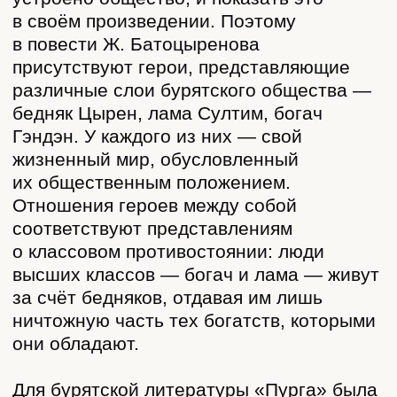
их психологического состояния. Впервые
эти черты реалистической прозы ярко
проявились в рассказе Базара Барадина
«Отец Сэнгэ» (1919) и получили
дальнейшее развитие в повести Ж.
Батоцыренов «Пурга».
Что хотел сказать автор?
В то время, когда писалась эта повесть,
начинал складываться канон советской
бурятской литературы — круг основных
её тем и принципов их освещения. Одной
из главных тем новой литературы была
дореволюционная жизнь, причём жизнь
эта должна была изображаться
несовершенной, порочной, трагичной.
Поэтому писатели специально
акцентировали внимание на различных
страданиях героев-бедняков. Это было
нужно, чтобы укрепить в сознании
читателей идею о необходимости
революции и о том, что после революции
жизнь стала совершенно иной —
счастливой, лишённой прежних