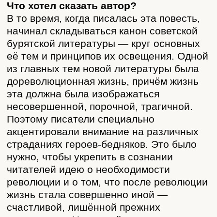
привычки играть, но ему с трудом удаётся
влиять на сына. С дочерью Тамжид
отношения тоже не складываются:
ей кажется несправедливым, что отец
обогащается за счёт других людей.
Цырен выпрашивает у Гэндэна еду
в обмен на работу, которую сделает его
сын Рабдан — он уже несколько лет
горбатится на Гэндэна.
Затем Цырен идёт к местному ламе
Султиму, чтобы тот провёл обряд над
умершим конём. Лама тоже живёт
хорошо — благодаря подношениям
многочисленных людей, над умами
которых он властвует.
Наступает июнь. Жена Цырена Дарима
тяжело болеет, отравившись несвежим
бульоном. В конце концов она умирает.
Чтобы проводить её в последний путь,
семья приглашает ламу.
Последний эпизод повести
разворачивается уже после революции.
Наступила новая жизнь, все люди