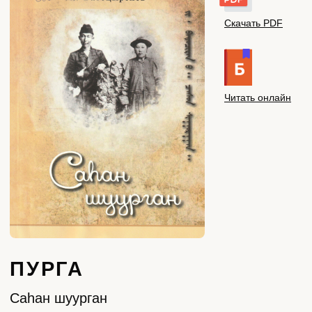
ПУРГА
Саhан шуурган
Простая история о классовом
расслоении и жизни бедняков
в дореволюционной Бурятии. Первая
повесть в советской бурятской
литературе.
Автор:
Жигжаб Батоцыренов
Год:
1929
Жанр:
повесть